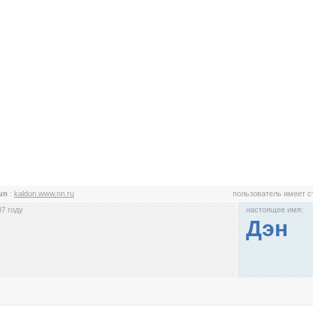
dun
:
kaldun.www.nn.ru
пользователь имеет 
7 году
настоящее имя:
Дэн