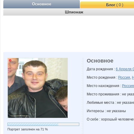
Основное
Блог
( 0 )
Шпионаж
Основное
Дата рождения :
6 Апреля
Место рождения :
Россия
,
Н
Место нахождения :
Россия
Место проживания : не ука
Любимые места : не указа
Интересы : не указаны
О себе : хорошый человече
Портрет заполнен на 71 %