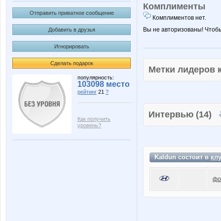
Комплименты
Отправить приватное сообщение
Комплиментов нет.
Вы не авторизованы! Чтоб
Добавить в друзья
Игнорировать
Сделать подарок
Метки лидеров
популярность:
103098 место
рейтинг
21
?
Интервью (14)
Как получить
уровень?
Kaldun состоит в
кл
фо