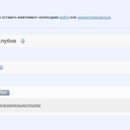
ы оставить комплимент необходимо
войти
или
зарегистрироваться
 клубов
убах
рум владельцев Hyundai