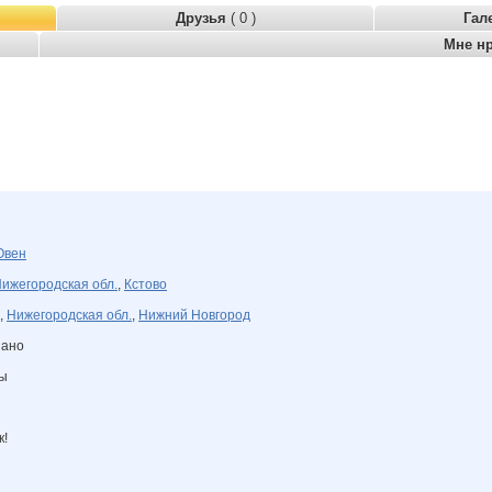
Друзья
( 0 )
Гал
Мне н
Овен
ижегородская обл.
,
Кстово
,
Нижегородская обл.
,
Нижний Новгород
зано
ны
к!